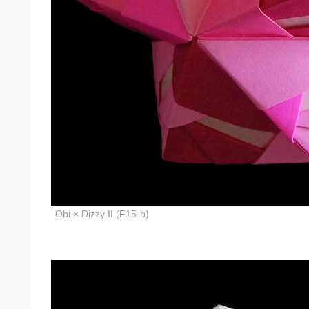
Obi × Dizzy II (F15-b)