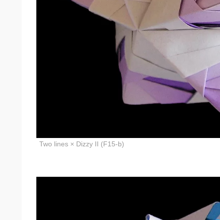
Two lines × Dizzy II (F15-b)