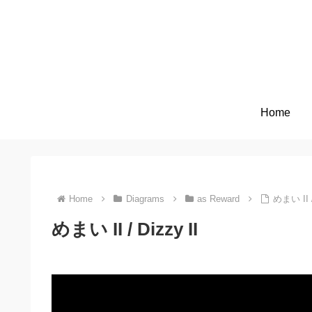
Home
Home
Diagrams
as Reward
めまい II /
めまい II / Dizzy II