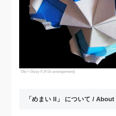
Obi × Dizzy II (F15-arrangement)
「めまい II」 について / About “D