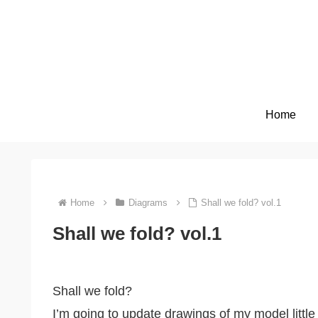
Home
Home
Diagrams
Shall we fold? vol.1
Shall we fold? vol.1
Shall we fold?
I’m going to update drawings of my model little b