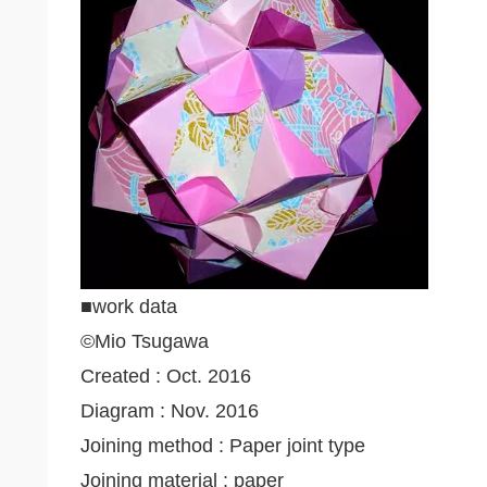
■work data
©Mio Tsugawa
Created : Oct. 2016
Diagram : Nov. 2016
Joining method : Paper joint type
Joining material : paper