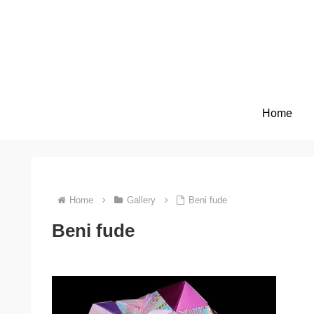
Home
Home
Gallery
Beni fude
Beni fude