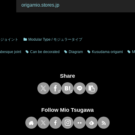
origamio.stores.jp
ベスクジョイント
Modular Type / モジュラータイプ
abesque joint
Can be decorated
Diagram
Kusudama origami
M
Share
0
0
Follow Mio Tsugawa