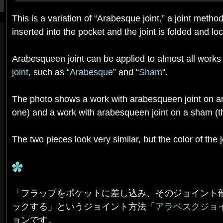
This is a variation of “Arabesque joint,” a joint method
inserted into the pocket and the joint is folded and lo
Arabesqueen joint can be applied to almost all works
joint
, such as “
Arabesque
” and “
Sham
“.
The photo shows a work with arabesqueen joint on a
one) and a work with arabesqueen joint on a sham (t
The two pieces look very similar, but the color of the 
「フラップをポケットに差し込み、そのジョイント
ックする」というジョイント方法「
アラベスクジョ
ョンです。