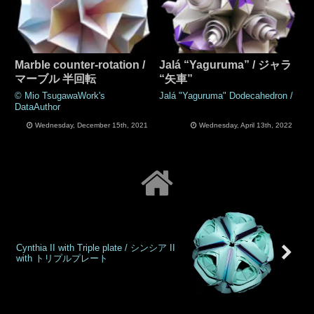
Marble counter-rotation /
Jalá “Yaguruma” / ジャラ
マーブル 半回転
“矢車”
© Mio TsugawaWork's
Jalá "Yaguruma" Dodecahedron /
DataAuthor
Wednesday, December 15th, 2021
Wednesday, April 13th, 2022
Cynthia II with Triple plate / シンシア II
with トリプルプレート