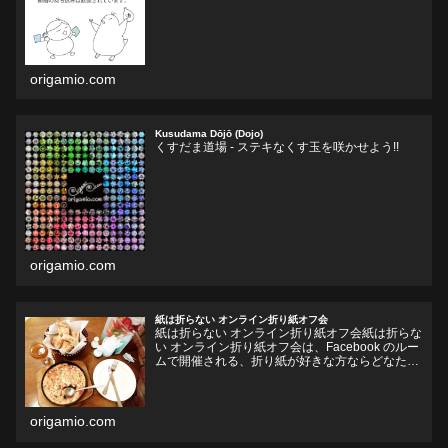
開Facebookグループ)くす玉おりがみ、ユニット
折り紙、モジュラー折り紙に関心のある方、興味
をそそられ...
origamio.com
Kusudama Dōjō (Dojo)
くすだま道場 - ステキなくす玉を咲かせよう!!
origamio.com
紙は折らない オンライン折り紙オフ会
紙は折らない オンライン折り紙オフ会紙は折らな
い オンライン折り紙オフ会は、Facebook のルー
ムで開催される、折り紙が好きな方ならどなたで
も参加していただけるオフ会です。お好きなドリ
ンクやフードをお持ちいただいて、リラックスし
ながら、...
origamio.com