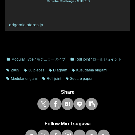
Captcha Challenge - STORES
origamio.stores.jp
Modular Type / モジュラータイプ
Roll joint / ロールジョイント
2009
30 pieces
Diagram
Kusudama origami
Modular origami
Roll joint
Square paper
Share
0
0
Follow Mio Tsugawa