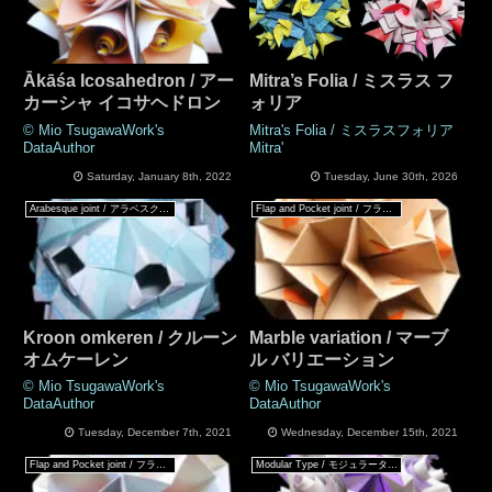
Ākāśa Icosahedron / アー
Mitra’s Folia / ミスラス フ
カーシャ イコサヘドロン
ォリア
© Mio TsugawaWork's
Mitra's Folia / ミスラスフォリア
DataAuthor
Mitra'
Saturday, January 8th, 2022
Tuesday, June 30th, 2026
Arabesque joint / アラベスクジョイント
Flap and Pocket joint / フラップ & ポケットジョイント
Kroon omkeren / クルーン
Marble variation / マーブ
オムケーレン
ル バリエーション
© Mio TsugawaWork's
© Mio TsugawaWork's
DataAuthor
DataAuthor
Tuesday, December 7th, 2021
Wednesday, December 15th, 2021
Flap and Pocket joint / フラップ & ポケットジョイント
Modular Type / モジュラータイプ