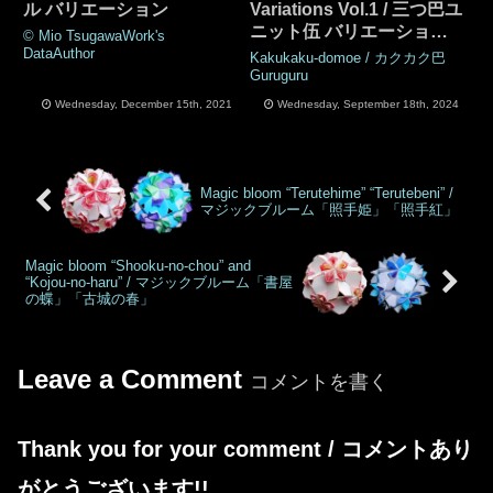
ル バリエーション
Variations Vol.1 / 三つ巴ユ
ニット伍 バリエーション
© Mio TsugawaWork's
Vol.1
DataAuthor
Kakukaku-domoe / カクカク巴
Guruguru
Wednesday, December 15th, 2021
Wednesday, September 18th, 2024
Magic bloom “Terutehime” “Terutebeni” /
マジックブルーム「照手姫」「照手紅」
Magic bloom “Shooku-no-chou” and
“Kojou-no-haru” / マジックブルーム「書屋
の蝶」「古城の春」
Leave a Comment
コメントを書く
Thank you for your comment / コメントあり
がとうございます!!