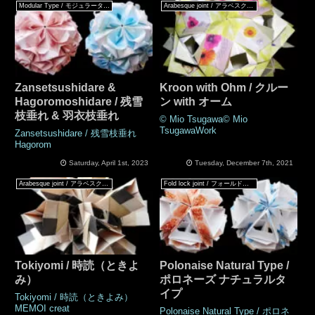
Modular Type / モジュラータイプ
Arabesque joint / アラベスクジョイント
Zansetsushidare &
Kroon with Ohm / クルー
Hagoromoshidare / 残雪
ン with オーム
枝垂れ & 羽衣枝垂れ
© Mio Tsugawa© Mio
TsugawaWork
Zansetsushidare / 残雪枝垂れ
Hagorom
Saturday, April 1st, 2023
Tuesday, December 7th, 2021
Arabesque joint / アラベスクジョイント
Fold lock joint / フォールドロックジョイント
Tokiyomi / 時読（ときよ
Polonaise Natural Type /
み）
ポロネーズ ナチュラルタ
イプ
Tokiyomi / 時読（ときよみ）
MEMOI creat
Polonaise Natural Type / ポロネ