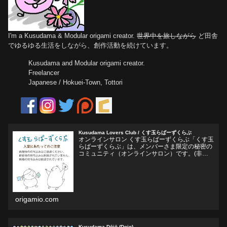
I'm a Kusudama & Modular origami creator.
世界中を旅しながら
ど田舎
でゆるゆる生活をしながら、創作活動を続けています。
Kusudama and Modular origami creator.
Freelancer
Japanese / Hokuei-Town, Tottori
Kusudama Lovers Club / くす玉らばーずくらぶ
オンラインサロン くす玉らばーずくらぶ「くす玉
らばーずくらぶ」は、メンバーさま限定の秘密の
コミュニティ（オンラインサロン）です。(非公
開Facebookグループ)くす玉おりがみ、ユニット
折り紙、モジュラー折り紙に関心のある方、興味
をそそられ...
origamio.com
Kusudama Dōjō (Dojo)