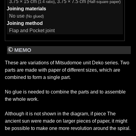
3.75 × 15 cm
, 3.75 × 7.5 cm
(1:4 ratio)
(Half-square paper)
Joining materials
No use
(No glued)
Joining method
Flap and Pocket joint
MEMO
These are variations of Mitsudomoe unit Deko series. Two
parts are made with paper of different sizes, which are
combined to form a single part.
No glue is needed to combine the parts and to assemble
the whole work.
Although it is not shown in the diagram, if piece The
ancient sun were made on larger pieces of paper, it might
be possible to make one more revolution around the spiral.