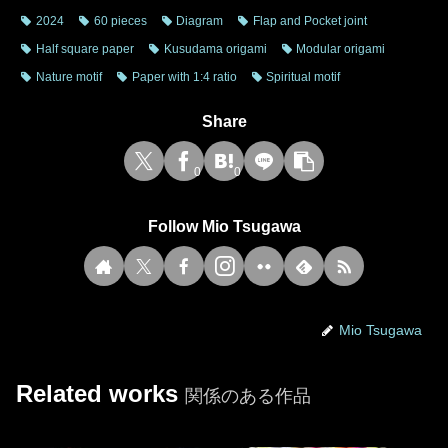
2024
60 pieces
Diagram
Flap and Pocket joint
Half square paper
Kusudama origami
Modular origami
Nature motif
Paper with 1:4 ratio
Spiritual motif
Share
0
0
Follow Mio Tsugawa
Mio Tsugawa
Related works
関係のある作品