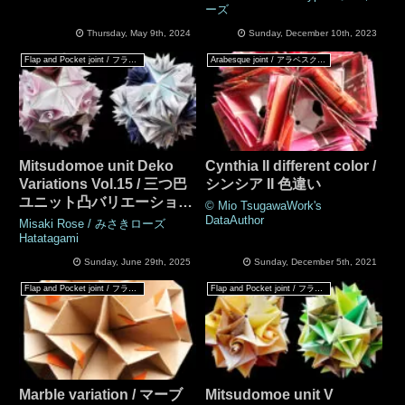
ーズ
Thursday, May 9th, 2024
Sunday, December 10th, 2023
Flap and Pocket joint / フラップ & ポケットジョイント
Arabesque joint / アラベスクジョイント
Mitsudomoe unit Deko
Cynthia II different color /
Variations Vol.15 / 三つ巴
シンシア II 色違い
ユニット凸バリエーション
© Mio TsugawaWork's
Vol.15
DataAuthor
Misaki Rose / みさきローズ
Hatatagami
Sunday, June 29th, 2025
Sunday, December 5th, 2021
Flap and Pocket joint / フラップ & ポケットジョイント
Flap and Pocket joint / フラップ & ポケットジョイント
Marble variation / マーブ
Mitsudomoe unit V