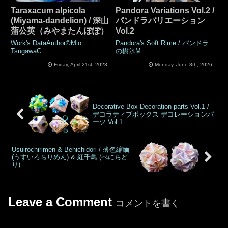
Taraxacum alpicola
Pandora Variations Vol.2 /
(Miyama-dandelion) / 深山
パンドラバリエーション
蒲公英（みやまたんぽぽ）
Vol.2
Work's DataAuthor©Mio
Pandora's Soft Rime / パンドラ
TsugawaC
の樹氷M
Friday, April 21st, 2023
Monday, June 8th, 2026
Decorative Box Decoration parts Vol.1 /
デコラティブボックス デコレーションパ
ーツ Vol.1
Usuirochirimen & Benichidori / 薄色縮緬
(うすいろちりめん) & 紅千鳥 (べにちど
り)
Leave a Comment
コメントを書く