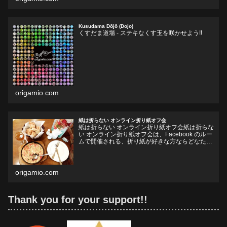
Kusudama Dōjō (Dojo)
くすだま道場 - ステキなくす玉を咲かせよう!!
origamio.com
紙は折らない オンライン折り紙オフ会
紙は折らない オンライン折り紙オフ会紙は折らな
い オンライン折り紙オフ会は、Facebook のルー
ムで開催される、折り紙が好きな方ならどなたで
も参加していただけるオフ会です。お好きなドリ
ンクやフードをお持ちいただいて、リラックスし
ながら、...
origamio.com
Thank you for your support!!