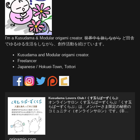
I'm a Kusudama & Modular origami creator.
世界中を旅しながら
ど田舎
でゆるゆる生活をしながら、創作活動を続けています。
Kusudama and Modular origami creator.
Freelancer
Japanese / Hokuei-Town, Tottori
Kusudama Lovers Club / くす玉らばーずくらぶ
オンラインサロン くす玉らばーずくらぶ「くす玉
らばーずくらぶ」は、メンバーさま限定の秘密の
コミュニティ（オンラインサロン）です。(非公
開Facebookグループ)くす玉おりがみ、ユニット
折り紙、モジュラー折り紙に関心のある方、興味
をそそられ...
origamio.com