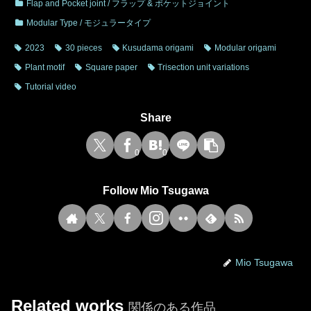
Flap and Pocket joint / フラップ & ポケットジョイント
Modular Type / モジュラータイプ
2023
30 pieces
Kusudama origami
Modular origami
Plant motif
Square paper
Trisection unit variations
Tutorial video
Share
0
0
Follow Mio Tsugawa
Mio Tsugawa
Related works
関係のある作品