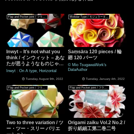
Flap and Pocket joint / フラップ & ポケットジョイント
Modular Type / モジュラータイプ
Inwyt – It’s not what you
Saṃsāra 120 pieces / 輪
think / インウィット – あな
廻 120 パーツ
たが思うようなものじゃな
© Mio TsugawaWork's
いの
DataAuthor
Inwyt : On A type, Horizontal
Tuesday, August 9th, 2022
Tuesday, January 4th, 2022
Flap and Pocket joint / フラップ & ポケットジョイント
Flap and Pocket joint / フラップ & ポケットジョイント
Two to three variation / ツ
Origami zaiku Vol.2 No.2 /
ー・ツー・スリー バリエ
折り紙細工第二巻二号