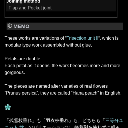
Joining method
Flap and Pocket joint
MEMO
These works are variations of “
Trisection unit II
“, which is
modular type work assembled without glue.
Petals are double.
Each petal as it opens, the work becomes more and more
gorgeous.
The pieces are named after varieties of real flowers
“Prunus persica”, they are called “Hana peach” in English.
「残雪枝垂れ」も「羽衣枝垂れ」も、どちらも「
三等分ユ
ニット 弐
」のバリエーションで、接着剤を使わずに組み