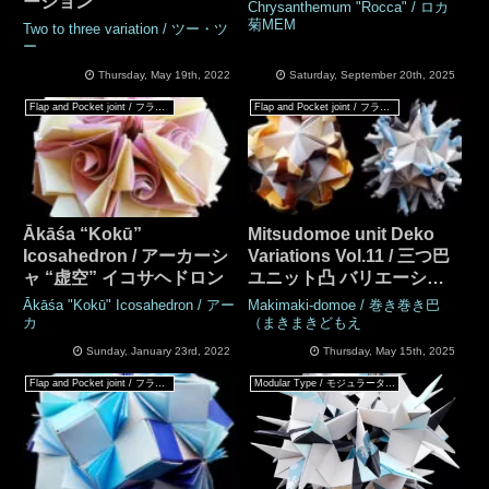
ーション
Chrysanthemum "Rocca" / ロカ
菊MEM
Two to three variation / ツー・ツ
ー
Thursday, May 19th, 2022
Saturday, September 20th, 2025
Flap and Pocket joint / フラップ & ポケットジョイント
Flap and Pocket joint / フラップ & ポケットジョイント
Ākāśa “Kokū”
Mitsudomoe unit Deko
Icosahedron / アーカーシ
Variations Vol.11 / 三つ巴
ャ “虚空” イコサヘドロン
ユニット凸 バリエーショ
ン Vol.11
Ākāśa "Kokū" Icosahedron / アー
Makimaki-domoe / 巻き巻き巴
カ
（まきまきどもえ
Sunday, January 23rd, 2022
Thursday, May 15th, 2025
Flap and Pocket joint / フラップ & ポケットジョイント
Modular Type / モジュラータイプ