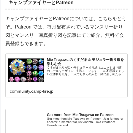
キャンプファイヤーとPatreon
キャンプファイヤーとPatreonについては、こちらをどう
ぞ。Patreon では、毎月配布されているマンスリー折り
図とマンスリー写真折り図を記事にてご紹介。無料で会
員登録もできます。
Mio Tsugawa のくすだま & モジュラー折り紙を
楽しむ会
くすだまおりがみやモジュラー折り紙（ユニット折り紙）
のモデルをデザイン、創作しています。この不思議で美し
い立体折り紙を、一人でも多くの人と一緒に楽しめたら嬉
しいですっ!!!
community.camp-fire.jp
Get more from Mio Tsugawa on Patreon
Get more from Mio Tsugawa on Patreon. Join for free or
become a member for just /month. I'm a creator of
Kusudama and ...