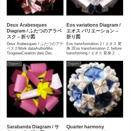
Deux Arabesques
Eos variations Diagram /
Diagram / ふたつのアラベ
エオス バリエーション –
スク – 折り図
折り図
Deux Arabesques / ふたつのアラ
Eos transformation 2 / エオス 変
ベスクWork dataAuthorMio
身 2Eos transformation 2: before
TsugawaCreation date Dec.
transforming / エオス 変身 2: 変
2010Drawing Jun. 2018Parts 30
身前Work dataAuthorMio
partsPaper size 7....
TsugawaCreati...
Diagrams
Diagrams
Sarabanda Diagram / サ
Quarter harmony