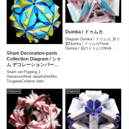
Dumka / ドゥムカ
Diagram Dumka / ドゥムカ_折り
図Dumka / ドゥムカFloral
Dumka / 花のドゥムカWork
dataAuthorMio TsugawaCreation
Sham Decoration-parts
date February 2011Drawing Au...
Collection Diagram / シャ
ム デコレーションパーツ
コレクション- 折り図
Sham ver.Popping 2
VariationsWork dataAuthorMio
TsugawaCreation date
Jul.2015Drawing Aug.2015Parts
Body part: 30,Deco-pa...
Diagrams
Diagrams