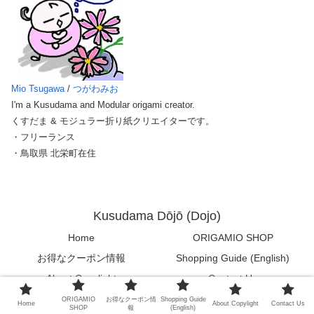
Mio Tsugawa
/
つがわみお
I'm a Kusudama and Modular origami creator.
くすだま & モジュラー折り紙クリエイターです。
・フリーランス
・鳥取県 北栄町在住
Kusudama Dōjō (Dojo)
Home
ORIGAMIO SHOP
お得なクーポン情報
Shopping Guide (English)
About Copylight
Contact Us
ORIGAMIO
お得なクーポン情
Shopping Guide
© 2020 Kusudama Dōjō (Dojo).
Home
About Copylight
Contact Us
SHOP
報
(English)