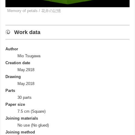
Memory of petals / 花弁の記憶
Work data
Author
Mio Tsugawa
Creation date
May.2918
Drawing
May.2018
Parts
30 parts
Paper size
7.5 cm (Square)
Joining materials
No use (No glued)
Joining method