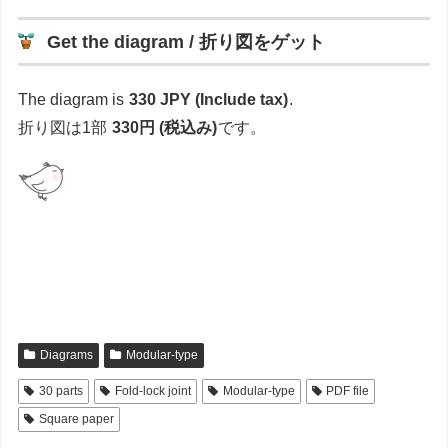
Get the diagram / 折り図をゲット
The diagram is
330 JPY (Include tax)
.
折り図は1部
330円 (税込み)
です。
Diagrams
Modular-type
30 parts
Fold-lock joint
Modular-type
PDF file
Square paper