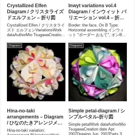
Crystallized Elfen
Inwyt variations vol.4
Diagram / クリスタライズ
Diagram / インウィット バ
ドエルフェン – 折り図
リエーション vol.4 – 折り
図
Crystallized Elfen / クリスタライ
Border: the face, On B Type:
ズド エルフェンVariationsWork
Horizontal assembling.インウィ
dataAuthorMio TsugawaCreation
ット "ボーダー おもて", オンBタ
date Dec.2010Drawing
イプ: ホリゾンタル組み
Mar.2020Parts 60 pa...
VariationsWork dataAuthorMio
Diagrams
Diagrams
Tsuga...
Hina-no-taki
Simple petal-diagram / シ
arrangements – Diagram
ンプルペタル-折り図
/ ひなのたきアレンジメン
Simple petalWork dataAuthorMio
ト – 折り図
TsugawaCreation date Apr.
Hina-no-taki variation:
2007Drawing Jun. 2007Parts 30