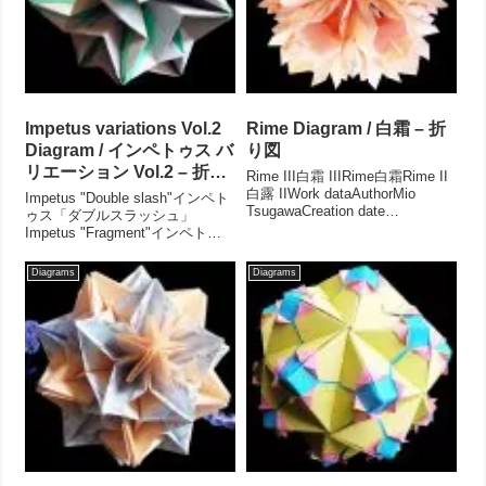
Impetus variations Vol.2
Rime Diagram / 白霜 – 折
Diagram / インペトゥス バ
り図
リエーション Vol.2 – 折り
Rime III白霜 IIIRime白霜Rime II
図
白露 IIWork dataAuthorMio
Impetus "Double slash"インペト
TsugawaCreation date
ゥス「ダブルスラッシュ」
Aug.2019Drawing Aug.2019Parts
Impetus "Fragment"インペトゥ
Paper size 15cm × ...
ス "フラグメント"Impetus
"Double line"インペトゥス「ダブ
Diagrams
Diagrams
ルライン」Impetus "Flash...