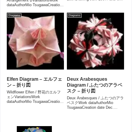
Arrangement BVariationsWork
partsPaper size 7.5cmJoining
dataAuthorMio TsugawaCreation
mate...
date Apr.2016Drawing
May.2016Parts 30 ...
Diagrams
Diagrams
Elfen Diagram – エルフェ
Deux Arabesques
ン – 折り図
Diagram / ふたつのアラベ
スク – 折り図
Wildflower Elfen / 野花のエルフ
ェンVariationsWork
Deux Arabesques / ふたつのアラ
dataAuthorMio TsugawaCreation
ベスクWork dataAuthorMio
date Dec.2010Drawing
TsugawaCreation date Dec.
Dec.2019Parts 24 partsPaper...
2010Drawing Jun. 2018Parts 30
partsPaper size 7....