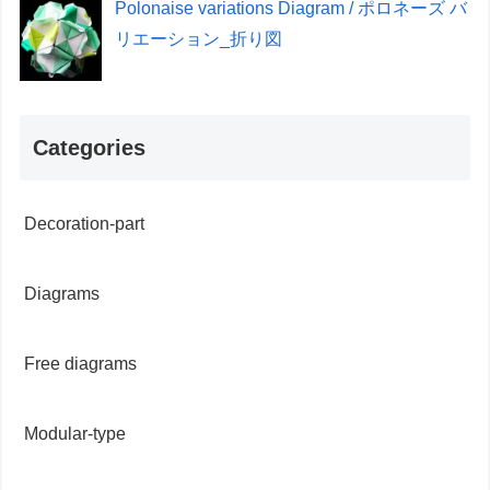
Polonaise variations Diagram / ポロネーズ バ
リエーション_折り図
Categories
Decoration-part
Diagrams
Free diagrams
Modular-type