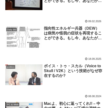
とができる。もし今、あなたが体
のどこかに不調を感じているな
ら、もしかすると、それはニセモ
ノかも。の、つづき。
09.02.2026
指向性エネルギー兵器（DEW）
Daily life
は病気や怪我の症状を再現するこ
とができる。もし今、あなたが体
のどこかに不調を感じているな
ら、もしかすると、それはニセモ
ノかも。
18.09.2025
ボイス・トゥ・スカル（Voice to
politics
Skull / V2K）という技術がなぜ存
在するのか?
08.08.2024
Macよ、初心に返ってくれ!! – 中
PC & Web