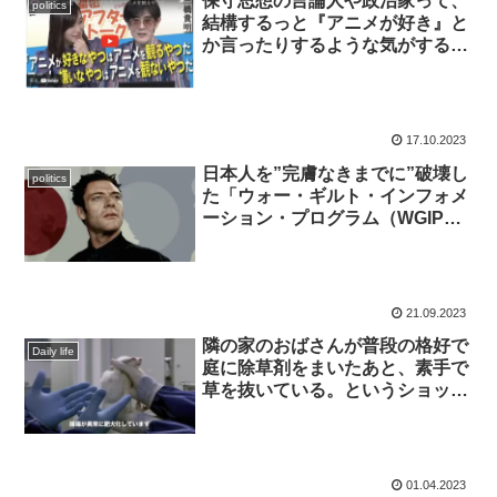
保守思想の言論人や政治家って、
politics
結構するっと『アニメが好き』と
か言ったりするような気がする
な。
17.10.2023
日本人を”完膚なきまでに”破壊し
politics
た「ウォー・ギルト・インフォメ
ーション・プログラム（WGIP）
←大成功!!」とは何か。
21.09.2023
隣の家のおばさんが普段の格好で
Daily life
庭に除草剤をまいたあと、素手で
草を抜いている。というショッキ
ングな光景を見た。まじかっ!!!
01.04.2023