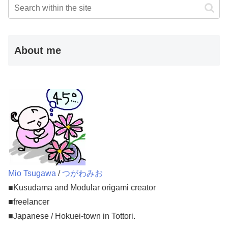
About me
Mio Tsugawa
/
つがわみお
■Kusudama and Modular origami creator
■freelancer
■Japanese / Hokuei-town in Tottori.