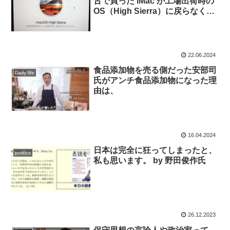
古で買った iMac が工場出荷時の
OS（High Sierra）に戻らなく
て、ワタワタした話。
22.06.2024
食品添加物を売る側だった安部司
Daily life
氏がアンチ食品添加物になった理
由は、
16.04.2024
日本は完全に狂ってしまったと、
politics
私も思います。 by 野田俊作氏
26.12.2023