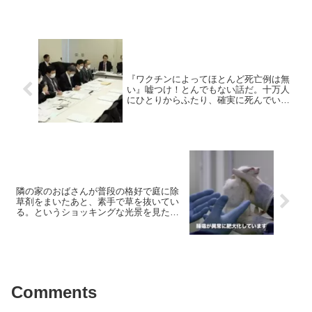
『ワクチンによってほとんど死亡例は無
い』嘘つけ！とんでもない話だ。十万人
にひとりからふたり、確実に死んでい
る！ by 福島雅典 名誉教授
隣の家のおばさんが普段の格好で庭に除
草剤をまいたあと、素手で草を抜いてい
る。というショッキングな光景を見た。
まじかっ!!!
Comments