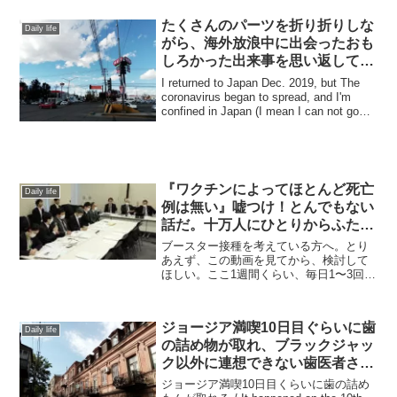
クハラスメント」の記事には、こんな説
明が掲載されている。まぁ、W...
たくさんのパーツを折り折りしな
Daily life
がら、海外放浪中に出会ったおも
しろかった出来事を思い返してみ
る。 Vol. 1 / Interesting and
I returned to Japan Dec. 2019, but The
funny happenings while I’d
coronavirus began to spread, and I'm
confined in Japan (I mean I can not go
been stayed in over abroad. Vol.
over ...
1
『ワクチンによってほとんど死亡
Daily life
例は無い』嘘つけ！とんでもない
話だ。十万人にひとりからふた
り、確実に死んでいる！ by 福島
ブースター接種を考えている方へ。とり
雅典 名誉教授
あえず、この動画を見てから、検討して
ほしい。ここ1週間くらい、毎日1〜3回く
らい、救急車の音を耳にする。ちょっ
と、怖くなる。私の住んでいるこの地域
は、過疎地域に指定されているところ
ジョージア満喫10日目ぐらいに歯
で、人口も少ない。もう、...
Daily life
の詰め物が取れ、ブラックジャッ
ク以外に連想できない歯医者さん
にかかった話 / I went to a
ジョージア満喫10日目くらいに歯の詰め