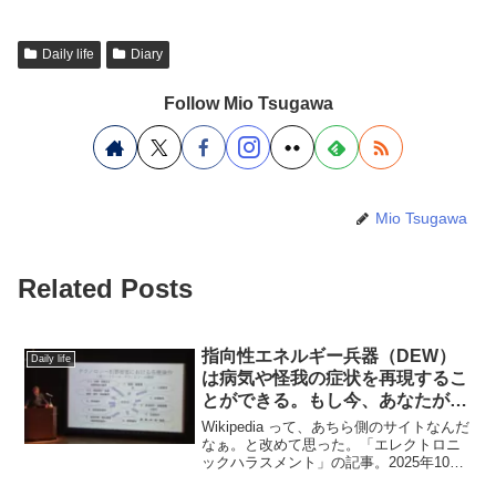
Daily life
Diary
Follow Mio Tsugawa
Mio Tsugawa
Related Posts
指向性エネルギー兵器（DEW）
Daily life
は病気や怪我の症状を再現するこ
とができる。もし今、あなたが体
のどこかに不調を感じているな
Wikipedia って、あちら側のサイトなんだ
ら、もしかすると、それはニセモ
なぁ。と改めて思った。「エレクトロニ
ックハラスメント」の記事。2025年10月
ノかも。の、つづき。
17日現在。Wikipedia の「エレクトロニッ