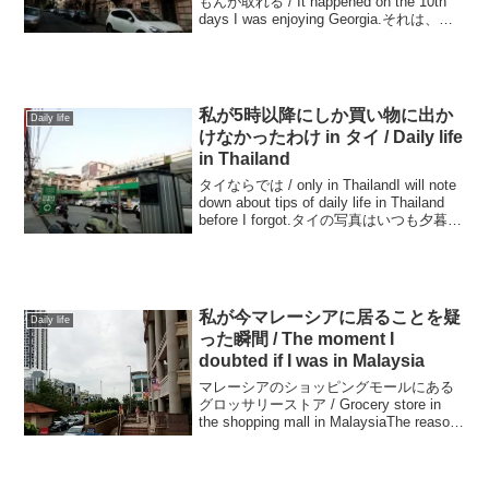
Georgian dentist.
もんが取れる / It happened on the 10th
days I was enjoying Georgia.それは、豆
料理をはみはみしている時に起こった /
The dinner that...
私が5時以降にしか買い物に出か
Daily life
けなかったわけ in タイ / Daily life
in Thailand
タイならでは / only in ThailandI will note
down about tips of daily life in Thailand
before I forgot.タイの写真はいつも夕暮れ
の写真。ちょっと暗くなる前...
私が今マレーシアに居ることを疑
Daily life
った瞬間 / The moment I
doubted if I was in Malaysia
マレーシアのショッピングモールにある
グロッサリーストア / Grocery store in
the shopping mall in MalaysiaThe reason
why I go to a shopping mall every...