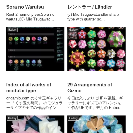
Sora no Warutsu
レントラー / Ländler
Root 2 harmony ver.Sora no
(c) Mio TsugawaLändler sharp
warutsu(C) Mio Tsugawac...
type with quarter sq...
Gallery
Gallery
Index of all works of
29 Arrangements of
modular type
Gizmo
origamio.com のくす玉ギャラリ
今日は久しぶりにHPを更新。ギ
ー 「くす玉の時間」 のモジュラ
ャラリーにギズモのアレンジを
ータイプの全ての作品のイン...
29作品UPです。来月の Patreon
...
Gallery
Gallery