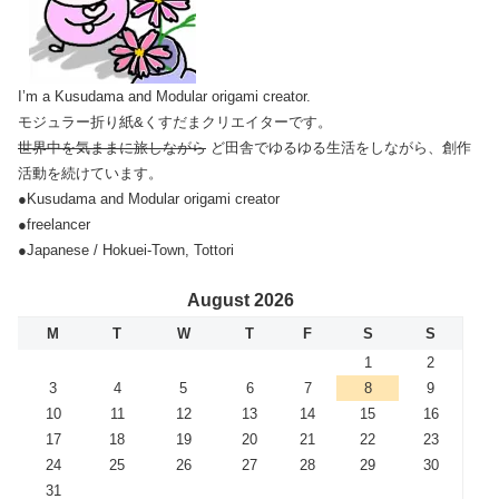
I’m a Kusudama and Modular origami creator.
モジュラー折り紙&くすだまクリエイターです。
世界中を気ままに旅しながら
ど田舎でゆるゆる生活をしながら、創作
活動を続けています。
●Kusudama and Modular origami creator
●freelancer
●Japanese / Hokuei-Town, Tottori
August 2026
M
T
W
T
F
S
S
1
2
3
4
5
6
7
8
9
10
11
12
13
14
15
16
17
18
19
20
21
22
23
24
25
26
27
28
29
30
31