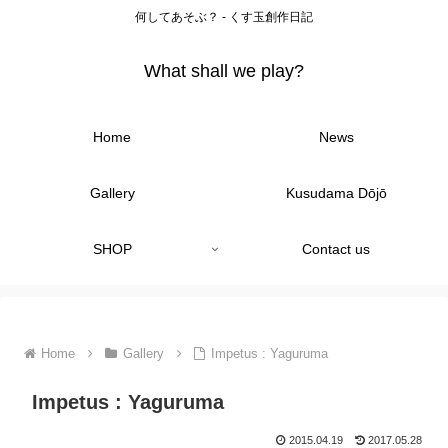
何してあそぶ？ - くす玉創作日記
What shall we play?
Home
News
Gallery
Kusudama Dōjō
SHOP
Contact us
Home
Gallery
Impetus : Yaguruma
Impetus : Yaguruma
2015.04.19
2017.05.28