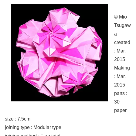
© Mio
Tsugaw
a
created
: Mar.
2015
Making
: Mar.
2015
parts :
30
paper
size : 7.5cm
joining type : Modular type
joining method : Flap joint