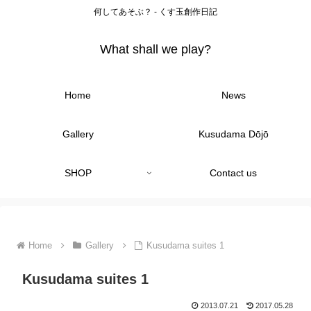
何してあそぶ？ - くす玉創作日記
What shall we play?
Home
News
Gallery
Kusudama Dōjō
SHOP
Contact us
Home
Gallery
Kusudama suites 1
Kusudama suites 1
2013.07.21
2017.05.28