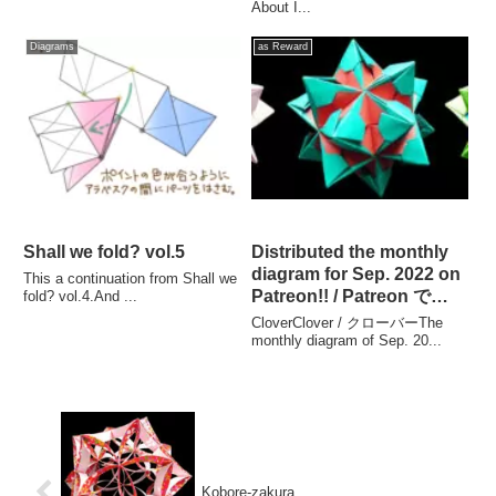
About I...
Diagrams
as Reward
Shall we fold? vol.5
Distributed the monthly
diagram for Sep. 2022 on
This a continuation from Shall we
Patreon!! / Patreon で
fold? vol.4.And ...
2022年9月の折り図が配信
CloverClover / クローバーThe
されました!!
monthly diagram of Sep. 20...
Kobore-zakura