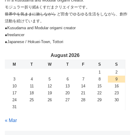
I’m a Kusudama and Modular origami creator.
モジュラー折り紙&くすだまクリエイターです。
世界中を気ままに旅しながら
ど田舎でゆるゆる生活をしながら、創作
活動を続けています。
●Kusudama and Modular origami creator
●freelancer
●Japanese / Hokuei-Town, Tottori
August 2026
M
T
W
T
F
S
S
1
2
3
4
5
6
7
8
9
10
11
12
13
14
15
16
17
18
19
20
21
22
23
24
25
26
27
28
29
30
31
« Mar