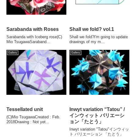
Sarabanda with Roses
Shall we fold? vol.1
Sarabanda with Iceberg rose(C)
Shall we fold?I'm going to update
Mio TsugawaSaraband...
drawings of my m...
Gallery
Gallery
Tessellated unit
Inwyt variation “Tatou” /
インウィット バリエーシ
(C)Mio TsugawaCreated : Feb.
ョン「たとう」
2018Drawing : Not yet...
Inwyt variation "Tatou"インウィッ
ト バリエーション 「たとう」