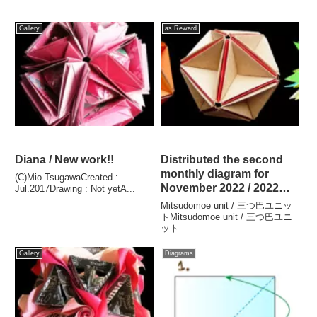
Gallery
as Reward
Diana / New work!!
Distributed the second
monthly diagram for
(C)Mio TsugawaCreated :
November 2022 / 2022年
Jul.2017Drawing : Not yetA...
11月のマンスリー折り図第
Mitsudomoe unit / 三つ巴ユニッ
二弾が配信されました!!
トMitsudomoe unit / 三つ巴ユニ
ット...
Gallery
Diagrams