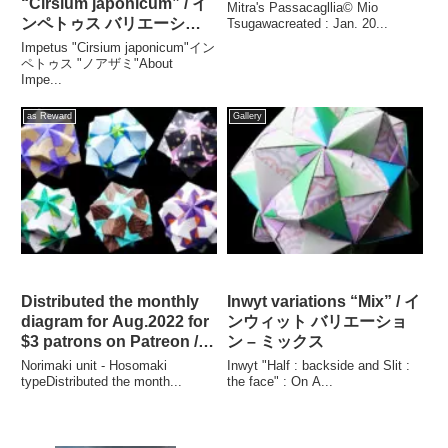
“Cirsium japonicum” / イ
Mitra's Passacagllia© Mio
ンペトゥス バリエーショ
Tsugawacreated : Jan. 20...
ン 「ノアザミ」
Impetus "Cirsium japonicum"イン
ペトゥス "ノアザミ"About
Impe...
as Reward
Gallery
Distributed the monthly
Inwyt variations “Mix” / イ
diagram for Aug.2022 for
ンウィット バリエーショ
$3 patrons on Patreon /
ン – ミックス
2022年8月のマンスリー折
Norimaki unit - Hosomaki
Inwyt "Half : backside and Slit :
り図が配信されました。
typeDistributed the month...
the face" : On A...