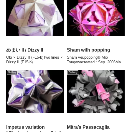
めまい II / Dizzy II
Sham with popping
Obi × Dizzy II (F15-b)Two lines ×
Sham ver.popping© Mio
Dizzy II (F15-b)...
Tsugawacreated : Sep. 2006Ma...
Gallery
Gallery
Impetus variation
Mitra’s Passacaglia