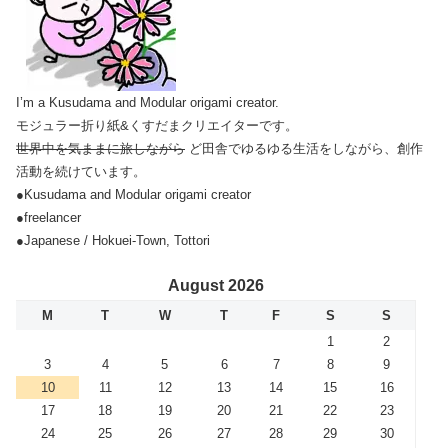
I’m a Kusudama and Modular origami creator.
モジュラー折り紙&くすだまクリエイターです。
世界中を気ままに旅しながら
ど田舎でゆるゆる生活をしながら、創作
活動を続けています。
●Kusudama and Modular origami creator
●freelancer
●Japanese / Hokuei-Town, Tottori
August 2026
M
T
W
T
F
S
S
1
2
3
4
5
6
7
8
9
10
11
12
13
14
15
16
17
18
19
20
21
22
23
24
25
26
27
28
29
30