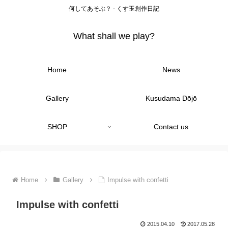
何してあそぶ？ - くす玉創作日記
What shall we play?
Home
News
Gallery
Kusudama Dōjō
SHOP
Contact us
Home
Gallery
Impulse with confetti
Impulse with confetti
2015.04.10
2017.05.28