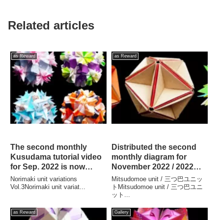
Related articles
as Reward
as Reward
The second monthly
Distributed the second
Kusudama tutorial video
monthly diagram for
for Sep. 2022 is now
November 2022 / 2022年
available. / 2022年9月のマ
11月のマンスリー折り図第
Norimaki unit variations
Mitsudomoe unit / 三つ巴ユニッ
ンスリーくす玉チュートリ
二弾が配信されました!!
Vol.3Norimaki unit variat...
トMitsudomoe unit / 三つ巴ユニ
ット...
アルビデオ第二弾が配信さ
れました。
as Reward
Gallery