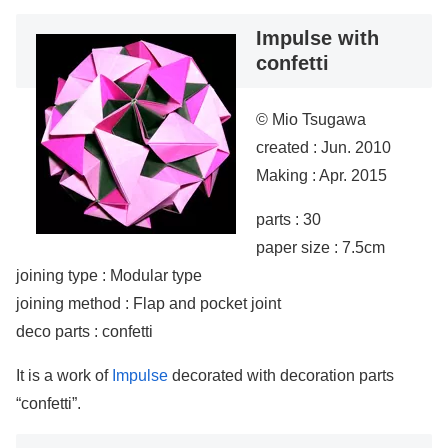
Impulse with
confetti
© Mio Tsugawa
created : Jun. 2010
Making : Apr. 2015
parts : 30
paper size : 7.5cm
joining type : Modular type
joining method : Flap and pocket joint
deco parts : confetti
It is a work of
Impulse
decorated with decoration parts
“confetti”.