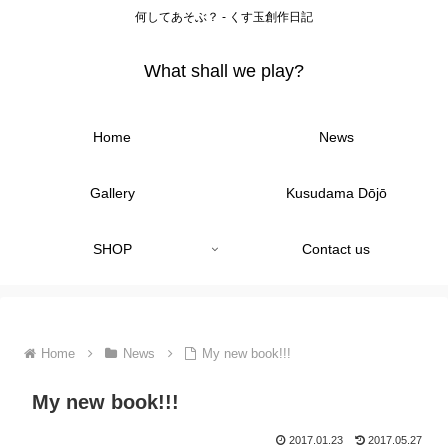
何してあそぶ？ - くす玉創作日記
What shall we play?
Home
News
Gallery
Kusudama Dōjō
SHOP
Contact us
Home
News
My new book!!!
My new book!!!
2017.01.23
2017.05.27