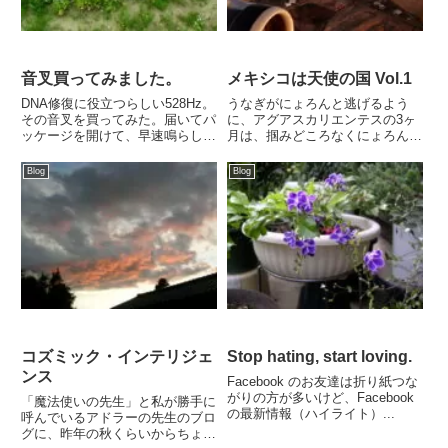
音叉買ってみました。
メキシコは天使の国 Vol.1
DNA修復に役立つらしい528Hz。
うなぎがにょろんと逃げるよう
その音叉を買ってみた。届いてパ
に、アグアスカリエンテスの3ヶ
ッケージを開けて、早速鳴らして
月は、掴みどころなくにょろんと
みよ...
過ぎてしまっ...
Blog
Blog
コズミック・インテリジェ
Stop hating, start loving.
ンス
Facebook のお友達は折り紙つな
がりの方が多いけど、Facebook
「魔法使いの先生」と私が勝手に
の最新情報（ハイライト）...
呼んでいるアドラーの先生のブロ
グに、昨年の秋くらいからちょく