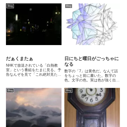
ちょくお邪...
Blog
Blog
だぁくまたぁ
日にちと曜日がごっちゃに
なる
NHKで放送されている「白熱教
室」という番組をたまに見る。予
数字の「7」は黄色だ。なんて話
告なんぞを見て「これ絶対見た
をちょっと前に書いた。数字の
い」と思って...
色。文字の色。実は色が強く出る
数字は、文字...
Blog
Blog