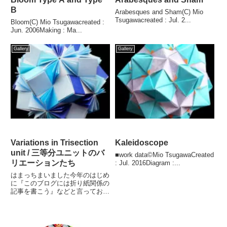
B
Arabesques and Sham(C) Mio
Tsugawacreated : Jul. 2...
Bloom(C) Mio Tsugawacreated :
Jun. 2006Making : Ma...
Gallery
Gallery
Variations in Trisection
Kaleidoscope
unit / 三等分ユニットのバ
■work data©Mio TsugawaCreated
リエーションたち
: Jul. 2016Diagram :...
はまっちまいました今年のはじめ
に『このブログには折り紙関係の
記事を書こう』などと言っておき
ながら、仮...