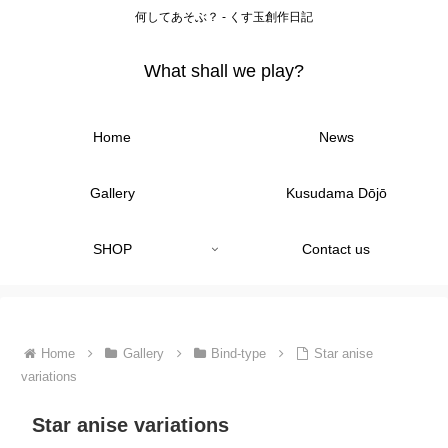
何してあそぶ？ - くす玉創作日記
What shall we play?
Home
News
Gallery
Kusudama Dōjō
SHOP
Contact us
Home
Gallery
Bind-type
Star anise
variations
Star anise variations