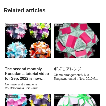
Related articles
as Reward
Gallery
The second monthly
ギズモ アレンジ
Kusudama tutorial video
Gizmo arrangement© Mio
for Sep. 2022 is now
Tsugawacreated : Nov. 2010M...
available. / 2022年9月のマ
Norimaki unit variations
ンスリーくす玉チュートリ
Vol.3Norimaki unit variat...
アルビデオ第二弾が配信さ
as Reward
Gallery
れました。