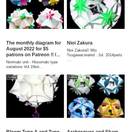
The monthly diagram for
Nioi Zakura
August 2022 for $5
Nioi Zakura© Mio
patrons on Patreon !! /
Tsugawacreated : Jul. 2014parts
:...
2022年8月のマンスリー折
Norimaki unit - Hosomaki type
り図が配信されました。
variations Vol.1Nori...
Gallery
Gallery
Bloom Type A and Type
Arabesques and Sham