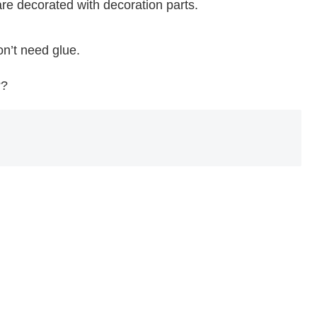
re decorated with decoration parts.
n’t need glue.
??