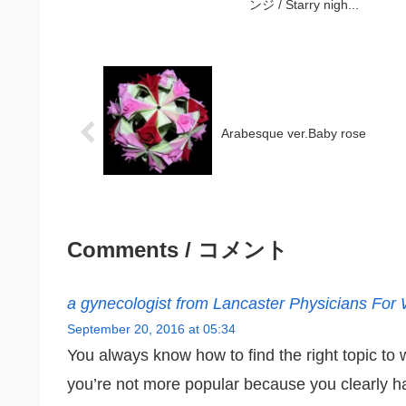
ンジ / Starry nigh...
Arabesque ver.Baby rose
Comments / コメント
a gynecologist from Lancaster Physicians Fo
September 20, 2016 at 05:34
You always know how to find the right topic to 
you’re not more popular because you clearly ha