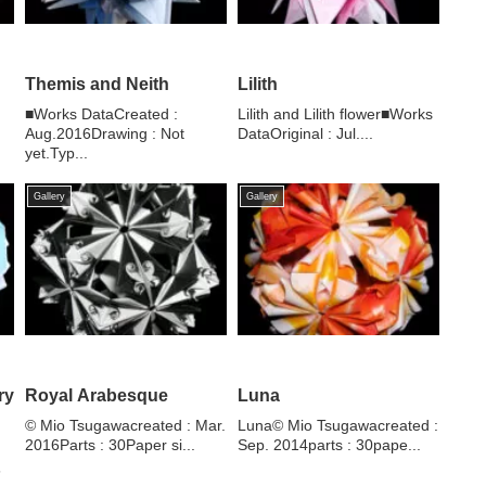
Themis and Neith
Lilith
■Works DataCreated :
Lilith and Lilith flower■Works
Aug.2016Drawing : Not
DataOriginal : Jul....
yet.Typ...
Gallery
Gallery
ry
Royal Arabesque
Luna
© Mio Tsugawacreated : Mar.
Luna© Mio Tsugawacreated :
2016Parts : 30Paper si...
Sep. 2014parts : 30pape...
レ