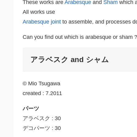
These works are
Arabesque
and
Sham
which a
All works use
Arabesque joint
to assemble, and processes do
Can you find out which is arabesque or sham 
アラベスク and シャム
© Mio Tsugawa
created : 7.2011
パーツ
アラベスク : 30
デコパーツ : 30