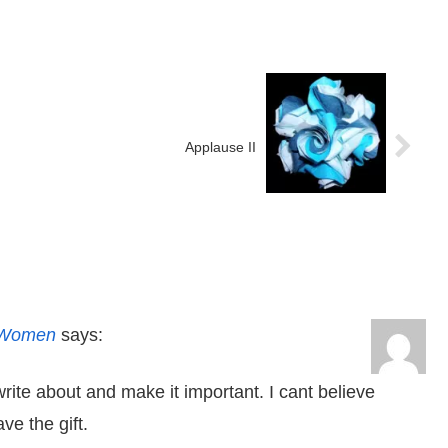
Applause II
r Women
says:
write about and make it important. I cant believe
ve the gift.