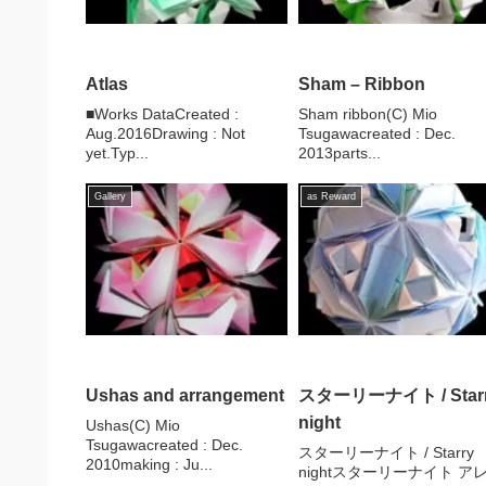
Atlas
Sham – Ribbon
■Works DataCreated :
Sham ribbon(C) Mio
Aug.2016Drawing : Not
Tsugawacreated : Dec.
yet.Typ...
2013parts...
Gallery
as Reward
Ushas and arrangement
スターリーナイト / Star
night
Ushas(C) Mio
Tsugawacreated : Dec.
スターリーナイト / Starry
2010making : Ju...
nightスターリーナイト ア