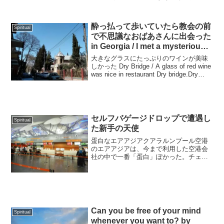
んと純粋で、好奇心に溢れていて、いろ
んなやる気に溢れていたっていう、時
期。...
酔っ払って歩いていたら教会の前
Spiritual
で不思議なおばあさんに出会った
in Georgia / I met a mysterious
old woman in Tbilisi.
大きなグラスにたっぷりのワインが美味
しかった Dry Bridge / A glass of red wine
was nice in restaurant Dry bridge.Dry
Bridge の店内Dry bridge was t...
セルフバゲージドロップで遭遇し
Spiritual
た新手の天使
蛋白なエアアジアクアラルンプール空港
のエアアジアは、今まで利用した空港会
社の中で一番「蛋白」ぽかった。チェッ
クインがセルフ。受託手荷物を預けるの
もセルフ。人件費削減なんだろうな。逆
に言えばセキュリティチェックに行くま
でのすべての工程は「自力...
Can you be free of your mind
Spiritual
whenever you want to? by