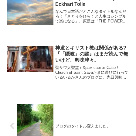
Eckhart Tolle
なんで日本語だとこんなタイトルなんだ
ろう「さとりをひらくと人生はシンプル
で楽になる」、原題は「THE POWER
OF NOW」。日本に帰ってきてから、ち
ょくちょく読み返している本がある。そ
れは、もうずいぶん前に買った本「THE
POWER...
神道とキリスト教は関係がある?
Spiritual
『「隠岐」の謎』はまだ読んで無
いけど、興味津々。
聖サワ大聖堂 / Храм светог Саве /
Church of Saint Savaたまに遊びに行って
いるいるかさんのブログに、先日興味深
い記事が載ってた。 いるかさんのブログ
→海野いるか堂 「地球のへそにいってき
ました」という...
ブログのタイトル変えました。