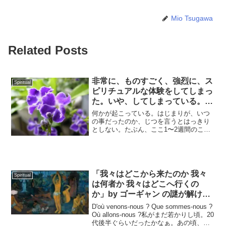
Mio Tsugawa
Related Posts
非常に、ものすごく、強烈に、ス
Spiritual
ピリチュアルな体験をしてしまっ
た。いや、してしまっている。←
おそらくまだ続いているような気
何かが起こっている。はじまりが、いつ
がする。
の事だったのか、じつを言うとはっきり
としない。たぶん、ここ1〜2週間のこと
のように思う。前回か、前々回か、
前々々回か、まぁ、とにかく夜中、お酒
を飲んでいた時のこと。突然、心の中
に、強烈に「愛」というものが...
「我々はどこから来たのか 我々
Spiritual
は何者か 我々はどこへ行くの
か」by ゴーギャン の謎が解け始
めたのかもしれない。
D'où venons-nous ? Que sommes-nous ?
Où allons-nous ?私がまだ若かりし頃。20
代後半ぐらいだったかなぁ。あの頃、ほ