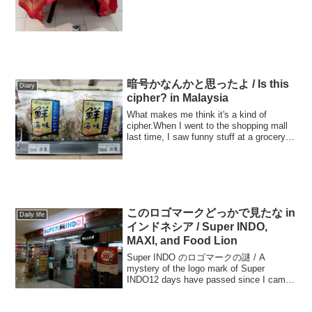
暗号かなんかと思ったよ / Is this
Diary
cipher? in Malaysia
What makes me think it's a kind of
cipher.When I went to the shopping mall
last time, I saw funny stuff at a grocery
sto...
このロゴマークどっかで見たな in
Daily life
インドネシア / Super INDO,
MAXI, and Food Lion
Super INDO のロゴマークの謎 / A
mystery of the logo mark of Super
INDO12 days have passed since I came
to Jakarta, Indonesia. As...