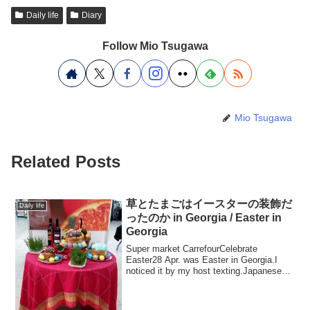
Daily life
Diary
Follow Mio Tsugawa
Mio Tsugawa
Related Posts
草とたまごはイースターの装飾だ
Daily life
ったのか in Georgia / Easter in
Georgia
Super market CarrefourCelebrate
Easter28 Apr. was Easter in Georgia.I
noticed it by my host texting.Japanese
people don'...