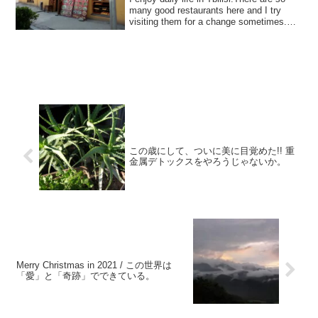
სახლი
many good restaurants here and I try
visiting them for a change sometimes.ト
ビリ...
この歳にして、ついに美に目覚めた!! 重
金属デトックスをやろうじゃないか。
Merry Christmas in 2021 / この世界は
「愛」と「奇跡」でできている。