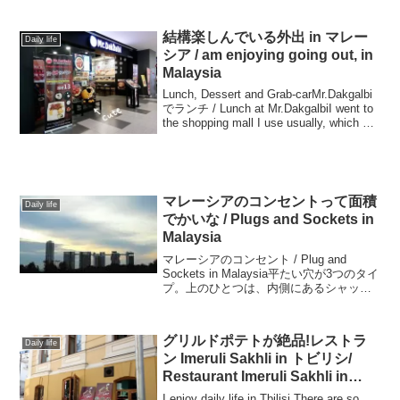
結構楽しんでいる外出 in マレー
Daily life
シア / am enjoying going out, in
Malaysia
Lunch, Dessert and Grab-carMr.Dakgalbi
でランチ / Lunch at Mr.DakgalbiI went to
the shopping mall I use usually, which on
la...
マレーシアのコンセントって面積
Daily life
でかいな / Plugs and Sockets in
Malaysia
マレーシアのコンセント / Plug and
Sockets in Malaysia平たい穴が3つのタイ
プ。上のひとつは、内側にあるシャッタ
ーを開けるための穴なんだそうな。つま
り電気が来てるのは下のふたつの穴。し
かし、この形のコンセントって...
グリルドポテトが絶品!レストラ
Daily life
ン Imeruli Sakhli in トビリシ/
Restaurant Imeruli Sakhli in
Tbilisi/ რესტორანი იმერული
I enjoy daily life in Tbilisi.There are so