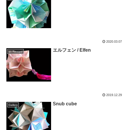
2020.03.07
エルフェン / Elfen
as Reward
2019.12.29
Snub cube
Gallery