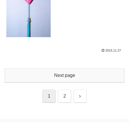
2015.11.27
Next page
Next
1
2