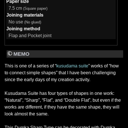
Paper size
7.5 cm
(Square paper)
Joining materials
No use
(No glued)
Joining method
Flap and Pocket joint
MEMO
This is one of a series of “
kusudama suite
” works of “how
to connect simple shapes” that I have been challenging
since the early days of my creation activity.
Kusudama Suite has four types of shapes in one work:
“Natural”, “Sharp”, “Flat”, and “Double Flat”, but even if the
works are different, if they have the same shape, they will
look almost the same.
This Dumka Sharp Type can be decorated with Dumka