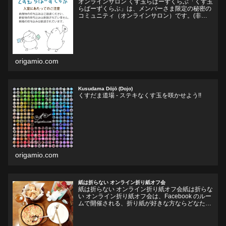
オンラインサロン くす玉らばーずくらぶ「くす玉
らばーずくらぶ」は、メンバーさま限定の秘密の
コミュニティ（オンラインサロン）です。(非公
開Facebookグループ)くす玉おりがみ、ユニット
折り紙、モジュラー折り紙に関心のある方、興味
をそそられ...
origamio.com
Kusudama Dōjō (Dojo)
くすだま道場 - ステキなくす玉を咲かせよう!!
origamio.com
紙は折らない オンライン折り紙オフ会
紙は折らない オンライン折り紙オフ会紙は折らな
い オンライン折り紙オフ会は、Facebook のルー
ムで開催される、折り紙が好きな方ならどなたで
も参加していただけるオフ会です。お好きなドリ
ンクやフードをお持ちいただいて、リラックスし
ながら、...