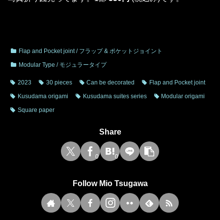
Flap and Pocket joint / フラップ & ポケットジョイント
Modular Type / モジュラータイプ
2023
30 pieces
Can be decorated
Flap and Pocket joint
Kusudama origami
Kusudama suites series
Modular origami
Square paper
Share
0
0
Follow Mio Tsugawa