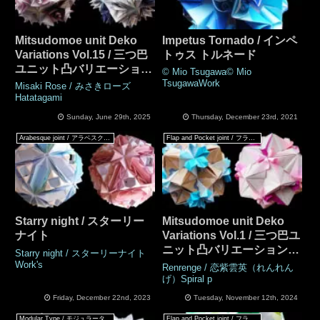
Mitsudomoe unit Deko
Impetus Tornado / インペ
Variations Vol.15 / 三つ巴
トゥス トルネード
ユニット凸バリエーション
© Mio Tsugawa© Mio
Vol.15
TsugawaWork
Misaki Rose / みさきローズ
Hatatagami
Sunday, June 29th, 2025
Thursday, December 23rd, 2021
Arabesque joint / アラベスクジョイント
Flap and Pocket joint / フラップ & ポケットジョイント
Starry night / スターリー
Mitsudomoe unit Deko
ナイト
Variations Vol.1 / 三つ巴ユ
ニット凸バリエーション
Starry night / スターリーナイト
Vol.1
Work's
Renrenge / 恋紫雲英（れんれん
げ）Spiral p
Friday, December 22nd, 2023
Tuesday, November 12th, 2024
Modular Type / モジュラータイプ
Flap and Pocket joint / フラップ & ポケットジョイント