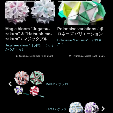
Magic bloom “Jugatsu-
Polonaise variations / ポ
zakura” & “Hatsushimo-
ロネーズ バリエーション
zakura” / マジックブルー
Polonaise "Fantaisie" / ポロネー
ム「十月桜」「初霜桜」
ズ「
Jugatsu-zakura / 十月桜（じゅう
がつざくら）
Sunday, December 1st, 2024
Thursday, March 17th, 2022
Bolero / ボレロ
Ceres / ケレス