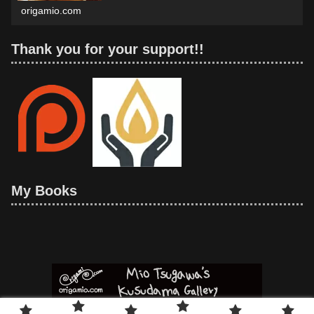
origamio.com
Thank you for your support!!
My Books
© 2021 Mio Tsugawa's Kusudama Gallery.