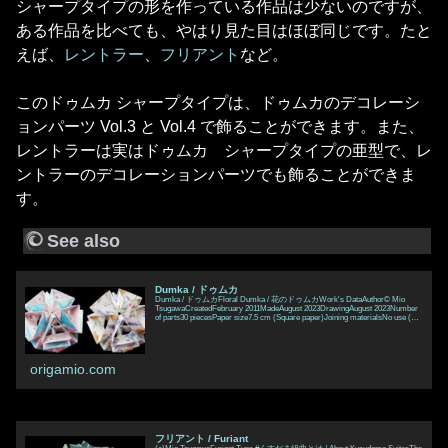
シャープタイプの形を作っている作品は少ないのですが、
ある作品を比べても、やはり見た目はほぼ同じです。たと
えば、
レントラー
、
フリアント
など。
このドゥムカ シャープタイプは、ドゥムカのデコレーシ
ョンパーツ Vol.3 と Vol.4 で飾ることができます。また、
レントラーは実はドゥムカ シャープタイプの亜型で、レ
ントラーのデコレーションパーツでも飾ることができま
す。
See also
Dumka / ドゥムカ
Dumka / ドゥムカFloral Dumka / 花のドゥムカWork's DataAuthor© Mio
TsugawaCreatedFebruary 2011MadeAugust 2023DrawingAugust 2023Number
of parts30 piecesPaper size7.5 cm (Square paper)Joining materialsNo use (No
glued)Joining methodFlap and Pocket joint
origamio.com
フリアント / Furiant