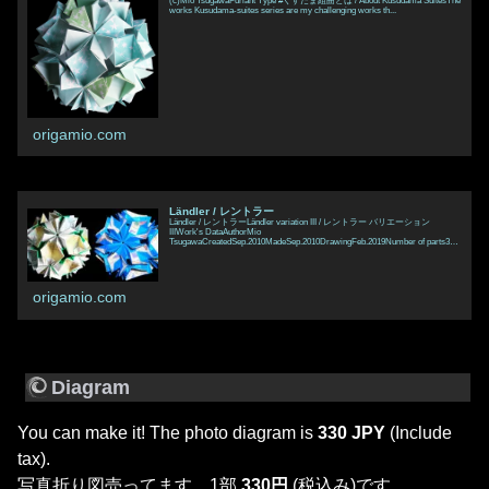
(c)Mio TsugawaFuriant Type #くすだま組曲とは / About Kusudama SuitesThe
works Kusudama-suites series are my challenging works th...
origamio.com
Ländler / レントラー
Ländler / レントラーLändler variation III / レントラー バリエーション
IIIWork's DataAuthorMio
TsugawaCreatedSep.2010MadeSep.2010DrawingFeb.2019Number of parts30
piecesPaper size7.5 cm (Square paper)Joining materialsNo use (No
glued)Joining methodArabesque j
origamio.com
Diagram
You can make it! The photo diagram is
330 JPY
(Include
tax).
写真折り図売ってます。1部
330円
(税込み)です。