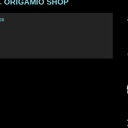
ORIGAMIO SHOP
→
ES