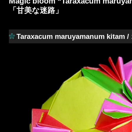
Magic bloom “Taraxacum ma
「甘美な迷路」
Taraxacum maruyamanum kita