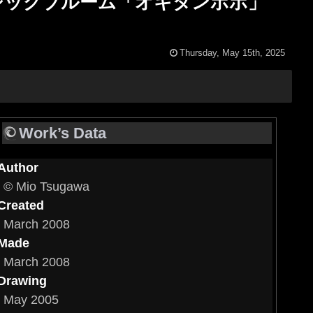
maze” / マジックブルーム「オキタンポポ」
Thursday, May 15th, 2025
Work’s Data
Author
© Mio Tsugawa
Created
March 2008
Made
March 2008
Drawing
May 2005