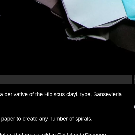
a derivative of the Hibiscus clayi. type, Sansevieria
paper to create any number of spirals.
ion that grows wild in Oki Island (Shimane