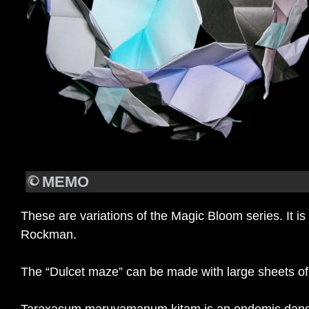
MEMO
These are variations of the Magic Bloom series. It is 
Rockman.
The “Dulcet maze” can be made with large sheets of 
Taraxacum maruyamanum kitam is an endemic dandel