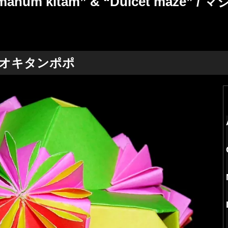
ruyamanum kitam” & “Dulcet 
m / オキタンポポ