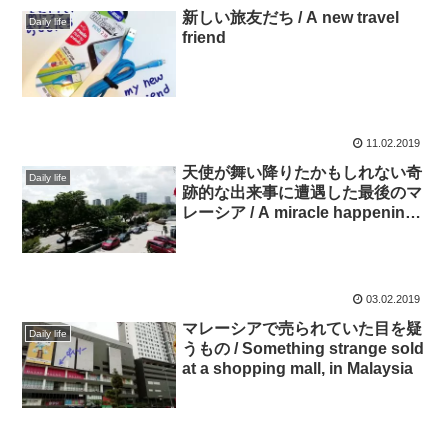
新しい旅友だち / A new travel
Daily life
friend
11.02.2019
天使が舞い降りたかもしれない奇
Daily life
跡的な出来事に遭遇した最後のマ
レーシア / A miracle happening
that an angel may have come
down in Malaysia
03.02.2019
マレーシアで売られていた目を疑
Daily life
うもの / Something strange sold
at a shopping mall, in Malaysia