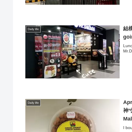
結構
Daily life
goi
Lunc
Mr.D
Ap
Daily life
神寸前
Mal
I bo