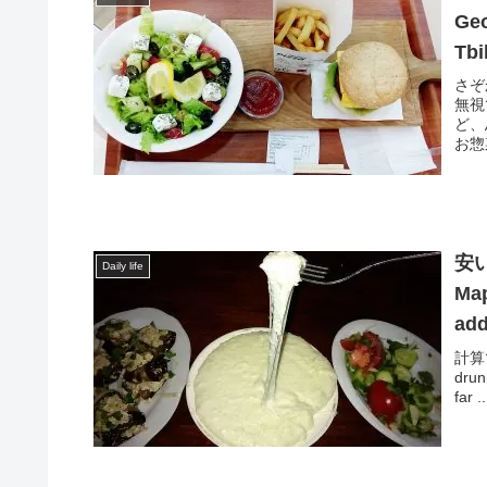
Geo
Tbi
さぞ
無視
ど、
お惣菜
安
Daily life
Map
add
res
計算で
drun
far ..