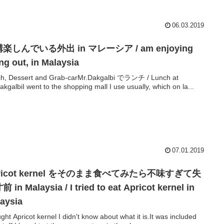
06.03.2019
楽しんでいる外出 in マレーシア / am enjoying
ng out, in Malaysia
h, Dessert and Grab-carMr.Dakgalbi でランチ / Lunch at
akgalbiI went to the shopping mall I use usually, which on la...
07.01.2019
ricot kernel をそのまま食べてみたら不味すぎて失
 in Malaysia / I tried to eat Apricot kernel in
aysia
ught Apricot kernel I didn't know about what it is.It was included