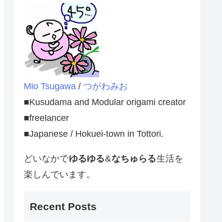
Mio Tsugawa
/
つがわみお
■Kusudama and Modular origami creator
■freelancer
■Japanese / Hokuei-town in Tottori.
どいなかで
ゆるゆる
&
なちゅらる
生活を
楽しんでいます。
Recent Posts