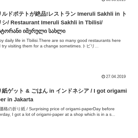
ルドポテトが絶品!レストラン Imeruli Sakhli in ト
/ Restaurant Imeruli Sakhli in Tbilisi/
სტორანი იმერული სახლი
joy daily life in Tbilisi.There are so many good restaurants here
I try visiting them for a change sometimes.トビリ...
27.04.2019
紙ゲット & ごはん in インドネシア / I got origami
er in Jakarta
格の折り紙 / Surprising price of origami-paperDay before
erday, I got a lot of origami-paper at a shop which is in a s...