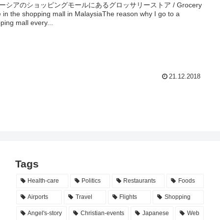
ーシアのショッピングモールにあるグロッサリーストア / Grocery
e in the shopping mall in MalaysiaThe reason why I go to a
ping mall every...
21.12.2018
Tags
Health-care
Politics
Restaurants
Foods
Airports
Travel
Flights
Shopping
Angel's-story
Christian-events
Japanese
Web