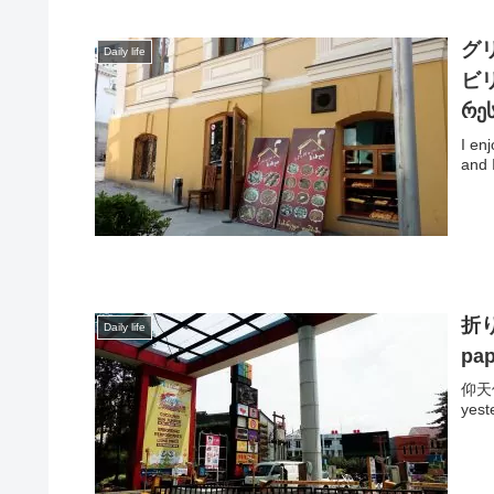
グリ
Daily life
ビリシ
რე
I en
and 
折り
Daily life
pap
仰天価
yest