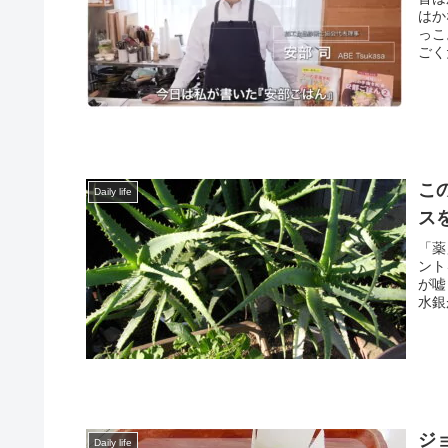
はか
っこ
ごく
こ
Daily life
ス
「薬
ント
が嘘
水銀
ジ
Daily life