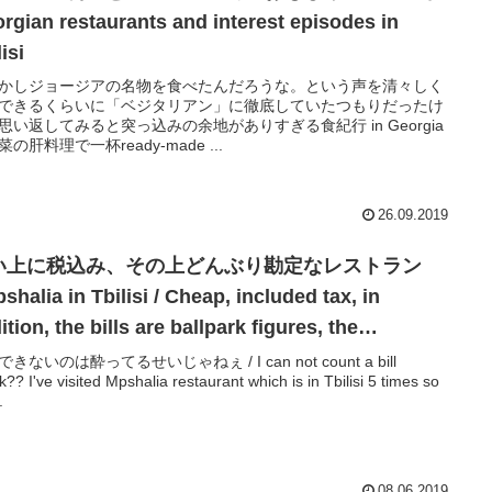
rgian restaurants and interest episodes in
lisi
かしジョージアの名物を食べたんだろうな。という声を清々しく
できるくらいに「ベジタリアン」に徹底していたつもりだったけ
思い返してみると突っ込みの余地がありすぎる食紀行 in Georgia
の肝料理で一杯ready-made ...
26.09.2019
い上に税込み、その上どんぶり勘定なレストラン
shalia in Tbilisi / Cheap, included tax, in
ition, the bills are ballpark figures, the
taurant Mapshalia in Tbilisi. / მაფშალია
きないのは酔ってるせいじゃねぇ / I can not count a bill
k?? I've visited Mpshalia restaurant which is in Tbilisi 5 times so
.
08.06.2019