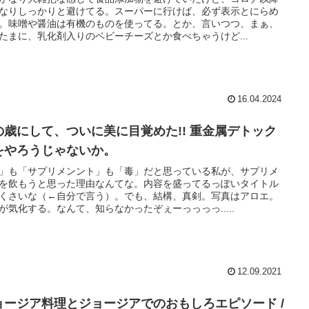
なりしっかりと避けてる。スーパーに行けば、必ず表示とにらめ
。味噌や醤油は有機のものを使ってる。とか、言いつつ、まぁ、
たまに、乳化剤入りのベビーチーズとか食べちゃうけど...
16.04.2024
の歳にして、ついに美に目覚めた!! 重金属デトック
をやろうじゃないか。
」も「サプリメンント」も「毒」だと思っている私が、サプリメ
を飲もうと思った理由なんてな。内容を盛ってるっぽいタイトル
くさいな（←自分で言う）。でも、結構、真剣。写真はアロエ。
が気化する。なんて、知らなかったぞぇーっっっっ.....
12.09.2021
ョージア料理とジョージアでのおもしろエピソード /