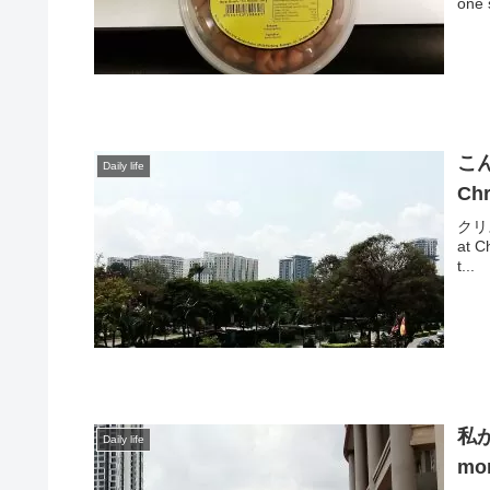
one 
こ
Daily life
Chr
クリス
at C
t...
私
Daily life
mom