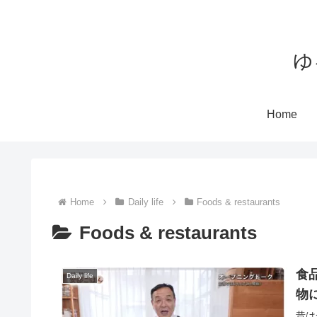
ゆ
Home
Home
Daily life
Foods & restaurants
Foods & restaurants
食
Daily life
物
昔は