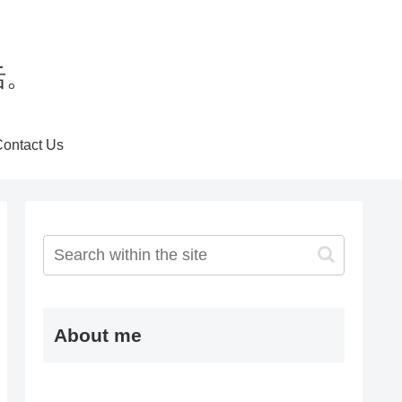
活。
Contact Us
About me