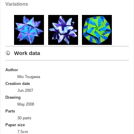
Variations
Work data
Author
Mio Tsugawa
Creation date
Jun.2007
Drawing
May.2008
Parts
30 parts
Paper size
7.5cm