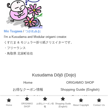
Mio Tsugawa
/
つがわみお
I'm a Kusudama and Modular origami creator.
くすだま & モジュラー折り紙クリエイターです。
・フリーランス
・鳥取県 北栄町在住
Kusudama Dōjō (Dojo)
Home
ORIGAMIO SHOP
お得なクーポン情報
Shopping Guide (English)
About Copylight
Contact Us
ORIGAMIO
お得なクーポン情
Shopping Guide
© 2020 Kusudama Dōjō (Dojo).
Home
About Copylight
Contact Us
SHOP
報
(English)