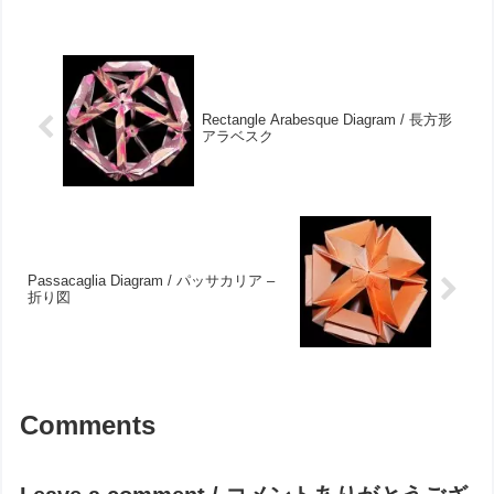
/ ポロネーズ 英雄Polonaise Half
"蒲公英"ツー・ツー・スリー
Fantaisie / ...
Type II "蒲公英"ツー・ツー・ス
リー Type II "撫子"Work
dataAut...
Rectangle Arabesque Diagram / 長方形
アラベスク
Passacaglia Diagram / パッサカリア –
折り図
Comments