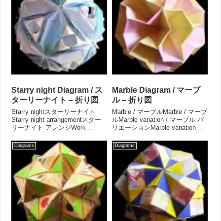
Starry night Diagram / ス
Marble Diagram / マーブ
ターリーナイト – 折り図
ル – 折り図
Starry nightスターリーナイト
Marble / マーブルMarble / マーブ
Starry night arrangementスター
ルMarble variation / マーブル バ
リーナイト アレンジWork
リエーションMarble variation 2 /
dataAuthorMio TsugawaCreation
マーブル バリエーション 2Work
date Apr.2017Drawing Aug.201...
dataAuthorMio TsugawaCr...
Diagrams
Diagrams