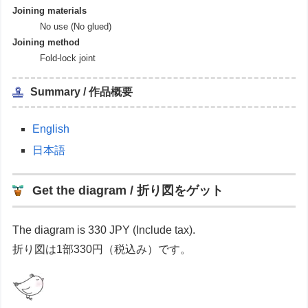
Joining materials
No use (No glued)
Joining method
Fold-lock joint
Summary / 作品概要
English
日本語
Get the diagram / 折り図をゲット
The diagram is 330 JPY (Include tax).
折り図は1部330円（税込み）です。