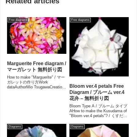
Related articles
Free diagrams
Free diagrams
Marguerite Free diagram /
マーガレット 無料折り図
How to make "Marguerite" / マー
ガレットの作り方Work
Bloom ver.4 petals Free
dataAuthorMio TsugawaCreation
date Oct.2007Drawing
Diagram / ブルーム ver.4
Feb.2010Parts 30 - 32Paper ...
花弁 – 無料折り図
Bloom Type A / ブルーム タイプ
AHow to make the Kusudama of
"Bloom ver.4 petals"? / くすだま
「ブルーム ver.4 花弁」の作り方
VariationsWork dataA...
Diagrams
Diagrams