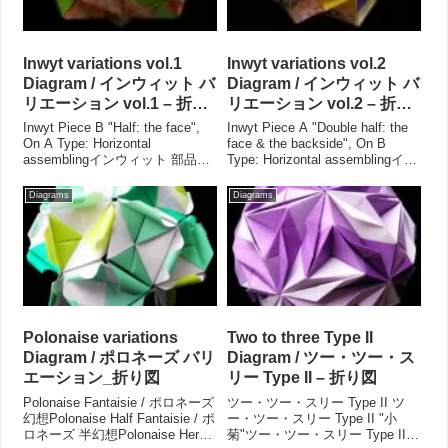
Inwyt variations vol.1
Inwyt variations vol.2
Diagram / インウィット バ
Diagram / インウィット バ
リエーション vol.1 – 折り
リエーション vol.2 – 折り
図
図
Inwyt Piece B "Half: the face",
Inwyt Piece A "Double half: the
On A Type: Horizontal
face & the backside", On B
assemblingインウィット 部品B
Type: Horizontal assemblingイン
"ハーフ おもて", オンAタイプ:
ウィット 部品A "ダブルハーフ
ホリゾンタル組みVariationsWork
おもて & うら", オンBタ...
Diagrams
Diagrams
dat...
Polonaise variations
Two to three Type II
Diagram / ポロネーズ バリ
Diagram / ツー・ツー・ス
エーション_折り図
リー Type II – 折り図
Polonaise Fantaisie / ポロネーズ
ツー・ツー・スリー Type II ツ
幻想Polonaise Half Fantaisie / ポ
ー・ツー・スリー Type II "小
ロネーズ 半幻想Polonaise Heroic
菊"ツー・ツー・スリー Type II