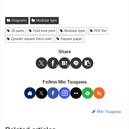
Diagrams
Modular-type
30 parts
Fold-lock joint
Modular-type
PDF file
Quarter-square Deco-part
Square paper
Share
0
0
Follow Mio Tsugawa
Mio Tsugawa