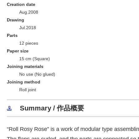
Creation date
Aug.2008
Drawing
Jul.2018
Parts
12 pieces
Paper size
15 cm (Square)
Joining materials
No use (No glued)
Joining method
Roll joint
Summary / 作品概要
“Roll Rosy Rose” is a work of modular type assemblin