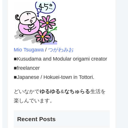
Mio Tsugawa
/
つがわみお
■Kusudama and Modular origami creator
■freelancer
■Japanese / Hokuei-town in Tottori.
どいなかで
ゆるゆる
&
なちゅらる
生活を
楽しんでいます。
Recent Posts