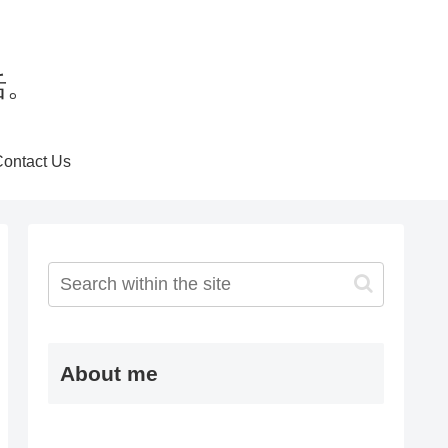
活。
Contact Us
About me