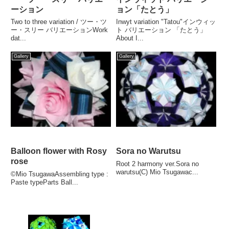
ーション
ョン「たとう」
Two to three variation / ツー・ツ
Inwyt variation "Tatou"インウィッ
ー・スリー バリエーションWork
ト バリエーション 「たとう」
dat...
About I...
Gallery
Gallery
Balloon flower with Rosy
Sora no Warutsu
rose
Root 2 harmony ver.Sora no
warutsu(C) Mio Tsugawac...
©Mio TsugawaAssembling type :
Paste typeParts Ball...