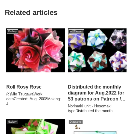
Related articles
Gallery
as Reward
Roll Rosy Rose
Distributed the monthly
diagram for Aug.2022 for
(c)Mio TsugawaWork
$3 patrons on Patreon /
dataCreated: Aug. 2008Making:
J...
2022年8月のマンスリー折
Norimaki unit - Hosomaki
り図が配信されました。
typeDistributed the month...
Gallery
Diagrams