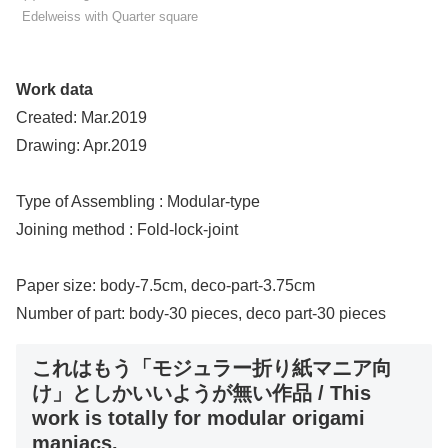
Edelweiss with Quarter square
Work data
Created: Mar.2019
Drawing: Apr.2019
Type of Assembling : Modular-type
Joining method : Fold-lock-joint
Paper size: body-7.5cm, deco-part-3.75cm
Number of part: body-30 pieces, deco part-30 pieces
これはもう「モジュラー折り紙マニア向
け」としかいいようが無い作品 / This
work is totally for modular origami
maniacs.