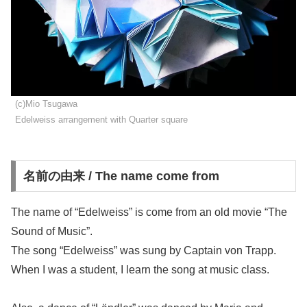
(c)Mio Tsugawa
Edelweiss arrangement with Quarter square
名前の由来 / The name come from
The name of “Edelweiss” is come from an old movie “The
Sound of Music”.
The song “Edelweiss” was sung by Captain von Trapp.
When I was a student, I learn the song at music class.