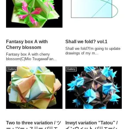
Fantasy box A with
Shall we fold? vol.1
Cherry blossom
Shall we fold?I'm going to update
drawings of my m...
Fantasy box A with cherry
blossom(C)Mio TsugawaFan...
Gallery
Gallery
Two to three variation / ツ
Inwyt variation “Tatou” /
ー・ツー・スリー バリエ
インウィット バリエーシ